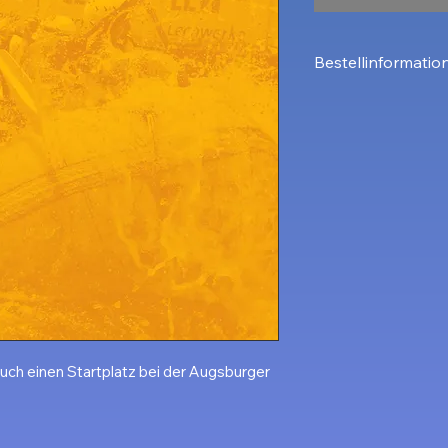
Bestellinformatio
Ein Startplatz ber
Personen. 
Möchtest du ein 
wählte bitte das 
Teamnamen aus.
euch einen Startplatz bei der Augsburger 