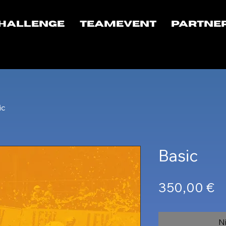
Challenge
Teamevent
Partne
ic
Basic
Pr
350,00 €
N