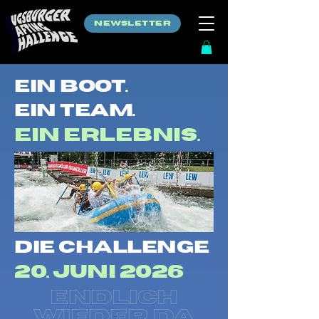
NEWSLETTER
EIN boot.
EIN team.
ein
Erlebnis.
die challenge
20. Juni 2026
ENDLICH
WIEDER DA