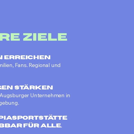
re Ziele
 Erreichen
ilien, Fans. Regional und
gen stärken
 Augsburger Unternehmen in
mgebung.
piasportstätte
bbar für alle.