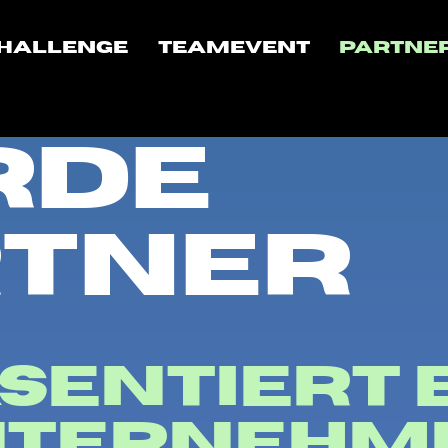
Challenge
Teamevent
Partne
rde
tner
sentiert 
nternehm