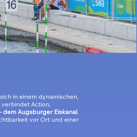
 sich in einem dynamischen,
verbindet Action,
– dem Augsburger Eiskanal
.
chtbarkeit vor Ort und einer