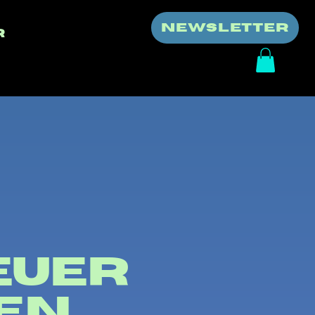
NEWSLETTER
r
euer
en