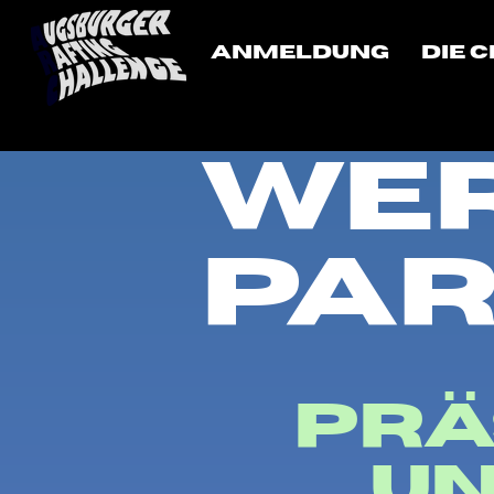
Anmeldung
Die 
We
Par
Prä
U