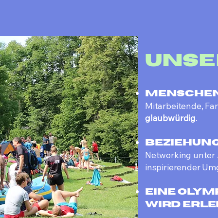
Unse
Menschen
Mitarbeitende, Fam
glaubwürdig
.
Beziehun
Networking unter
inspirierender U
Eine Olym
wird erle